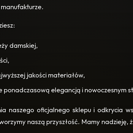
 manufakturze.
iesz:
eży damskiej,
ści,
jwyższej jakości materiałów,
e ponadczasową elegancją i nowoczesnym s
 naszego oficjalnego sklepu i odkrycia wszy
 tworzymy naszą przyszłość. Mamy nadzieję, że