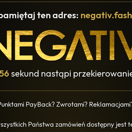
pamiętaj ten adres:
negativ.fash
55
sekund nastąpi przekierowanie
 Punktami PayBack? Zwrotami? Reklamacjami
wszystkich Państwa zamówień dostępny jest ter