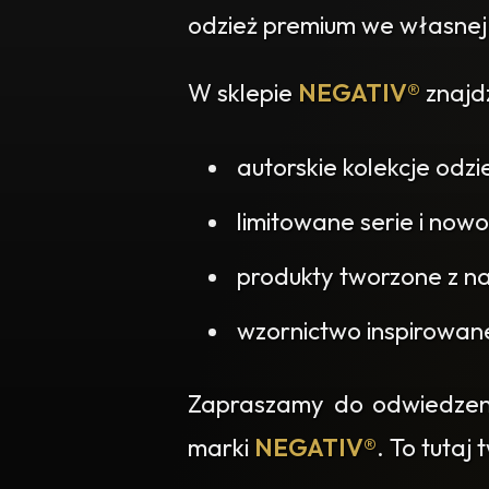
odzież premium we własnej
W sklepie
NEGATIV®
znajdz
autorskie kolekcje odzi
limitowane serie i nowo
produkty tworzone z na
wzornictwo inspirowan
Zapraszamy do odwiedzenia
marki
NEGATIV®
. To tutaj