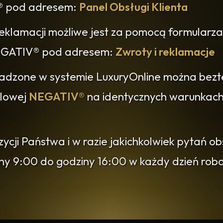
® pod adresem:
Panel Obsługi Klienta
reklamacji możliwe jest za pomocą formularza
 NEGATIV® pod adresem:
Zwroty i reklamacje
adzone w systemie LuxuryOnline można bezt
dlowej
NEGATIV®
na identycznych warunkach 
cji Państwa i w razie jakichkolwiek pytań o
iny 9:00 do godziny 16:00 w każdy dzień ro