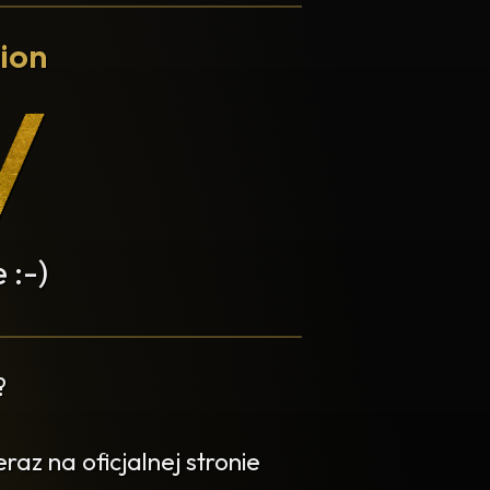
ion
 :-)
?
az na oficjalnej stronie