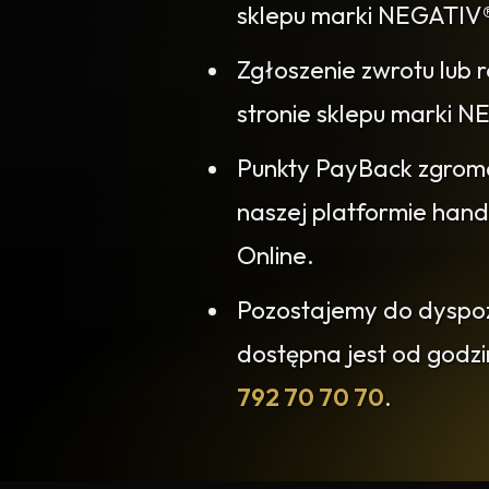
sklepu marki NEGATIV
Zgłoszenie zwrotu lub 
stronie sklepu marki
Punkty PayBack zgrom
naszej platformie han
Online.
Pozostajemy do dyspozy
dostępna jest od godz
792 70 70 70
.