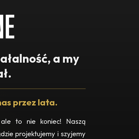
iałalność, a my
ł.
as przez lata.
ale to nie koniec! Naszą
gdzie projektujemy i szyjemy