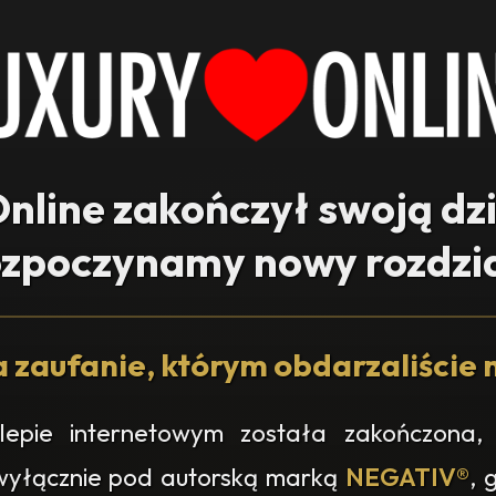
nline zakończył swoją dz
ozpoczynamy nowy rozdzia
 zaufanie, którym obdarzaliście n
epie internetowym została zakończona, 
 wyłącznie pod autorską marką
NEGATIV®
, 