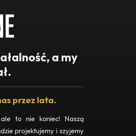
iałalność, a my
ł.
as przez lata.
ale to nie koniec! Naszą
gdzie projektujemy i szyjemy