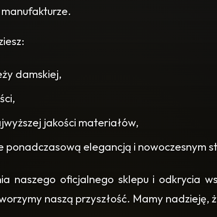
 manufakturze.
iesz:
eży damskiej,
ści,
jwyższej jakości materiałów,
e ponadczasową elegancją i nowoczesnym s
 naszego oficjalnego sklepu i odkrycia wszy
 tworzymy naszą przyszłość. Mamy nadzieję, że