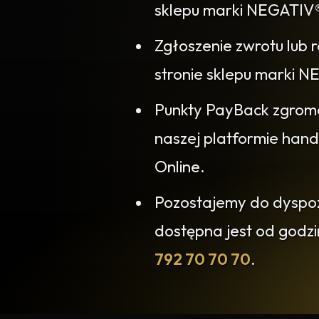
sklepu marki NEGATIV
Zgłoszenie zwrotu lub 
stronie sklepu marki
Punkty PayBack zgrom
naszej platformie han
Online.
Pozostajemy do dyspozy
dostępna jest od godz
792 70 70 70
.