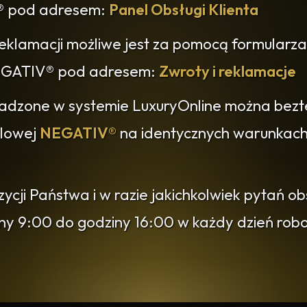
® pod adresem:
Panel Obsługi Klienta
reklamacji możliwe jest za pomocą formularza
 NEGATIV® pod adresem:
Zwroty i reklamacje
adzone w systemie LuxuryOnline można bezt
dlowej
NEGATIV®
na identycznych warunkach 
cji Państwa i w razie jakichkolwiek pytań o
iny 9:00 do godziny 16:00 w każdy dzień ro