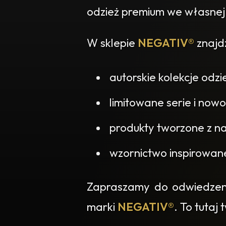
odzież premium we własnej
W sklepie
NEGATIV®
znajdz
autorskie kolekcje odzi
limitowane serie i nowo
produkty tworzone z na
wzornictwo inspirowan
Zapraszamy do odwiedzenia
marki
NEGATIV®
. To tutaj