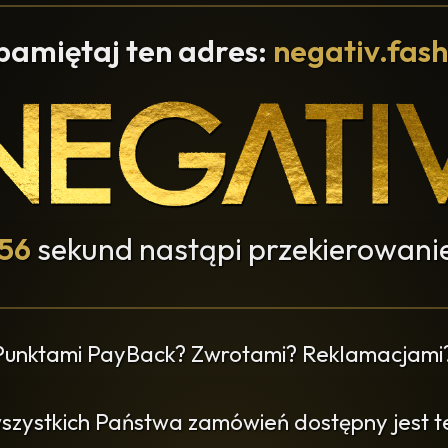
pamiętaj ten adres:
negativ.fash
55
sekund nastąpi przekierowanie
 Punktami PayBack? Zwrotami? Reklamacjami
wszystkich Państwa zamówień dostępny jest ter