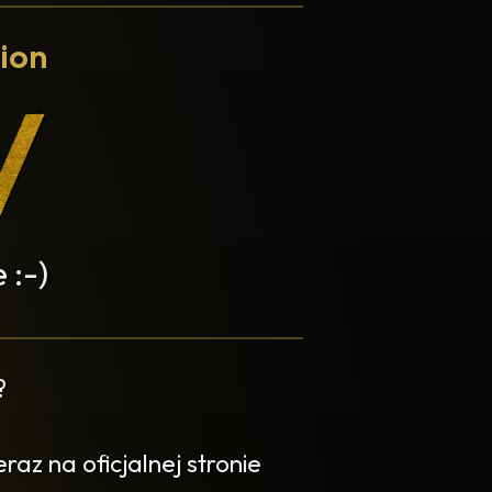
ion
 :-)
?
az na oficjalnej stronie