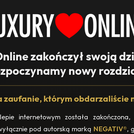
nline zakończył swoją dz
ozpoczynamy nowy rozdzia
 zaufanie, którym obdarzaliście n
epie internetowym została zakończona, 
 wyłącznie pod autorską marką
NEGATIV®
, 