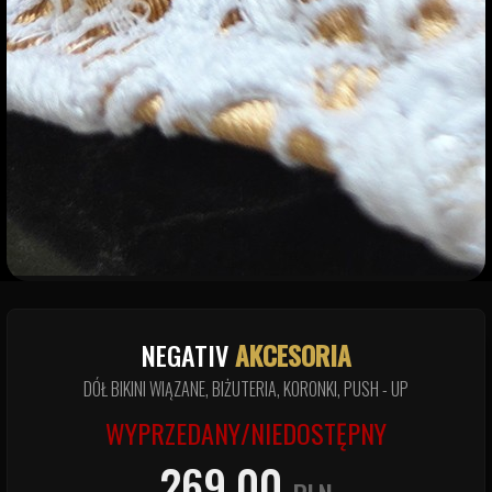
NEGATIV
AKCESORIA
DÓŁ BIKINI WIĄZANE, BIŻUTERIA, KORONKI, PUSH - UP
WYPRZEDANY/NIEDOSTĘPNY
269.00