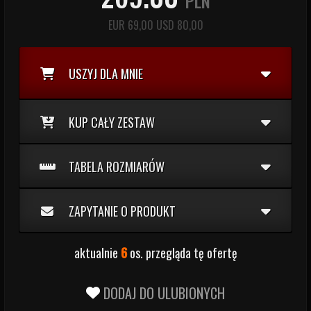
PLN
EUR
69,00
USD
80,00
USZYJ DLA MNIE
KUP CAŁY ZESTAW
TABELA ROZMIARÓW
ZAPYTANIE O PRODUKT
aktualnie
6
os. przegląda tę ofertę
DODAJ DO ULUBIONYCH