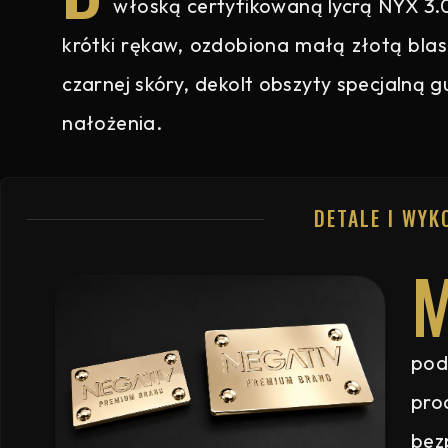
włoską certyfikowaną lycrą NYX 3.0,
krótki rękaw, ozdobiona małą złotą blas
czarnej skóry, dekolt obszyty specjalną 
nałożenia.
DETALE I WYK
pod
pro
bez