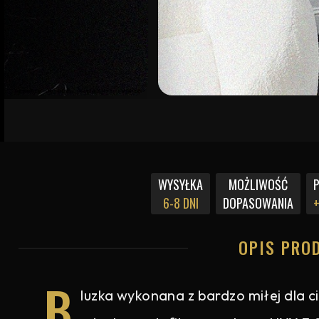
WYSYŁKA
MOŻLIWOŚĆ
6-8 DNI
DOPASOWANIA
+
OPIS PRO
B
luzka wykonana z bardzo miłej dla ci