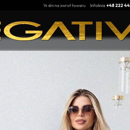
14 dni na zwrot towaru
Infolinia
+48 222 44