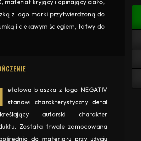
 materiał kryjący i opinający ciało,
zką z logo marki przytwierdzoną do
gumką i ciekawym ściegiem, łatwy do
OŃCZENIE
M
etalowa blaszka z logo NEGATIV
stanowi charakterystyczny detal
kreślający autorski charakter
duktu. Została trwale zamocowana
pośrednio do materiału przy użyciu