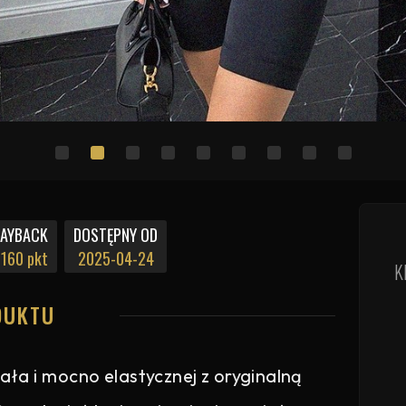
PAYBACK
DOSTĘPNY OD
160 pkt
2025-04-24
K
DUKTU
ała i mocno elastycznej z oryginalną