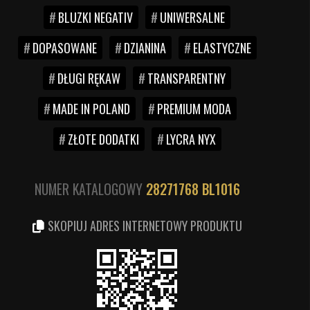
BLUZKI NEGATIV
UNIWERSALNE
DOPASOWANE
DZIANINA
ELASTYCZNE
DŁUGI RĘKAW
TRANSPARENTNY
MADE IN POLAND
PREMIUM MODA
ZŁOTE DODATKI
LYCRA NYX
NUMER KATALOGOWY
28271768
BL1016
SKOPIUJ ADRES INTERNETOWY PRODUKTU