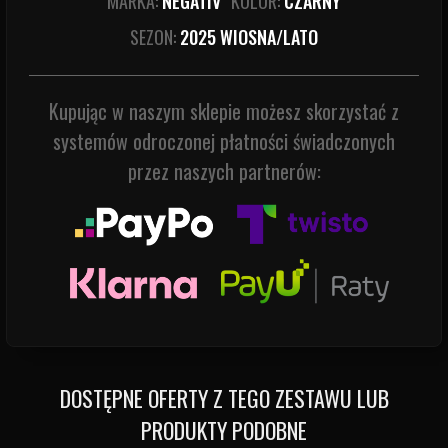
MARKA:
NEGATIV
KOLOR:
CZARNY
SEZON:
2025 WIOSNA/LATO
Kupując w naszym sklepie możesz skorzystać z
systemów odroczonej płatności świadczonych
przez naszych partnerów:
DOSTĘPNE OFERTY Z TEGO ZESTAWU LUB
PRODUKTY PODOBNE