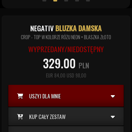
NEGATIV
BLUZKA DAMSKA
CROP - TOP W KOLORZE RÓŻU NEON + BLASZKA ZŁOTO
WYPRZEDANY/NIEDOSTĘPNY
329.00
PLN
EUR
84,00
USD
98,00
USZYJ DLA MNIE
KUP CAŁY ZESTAW