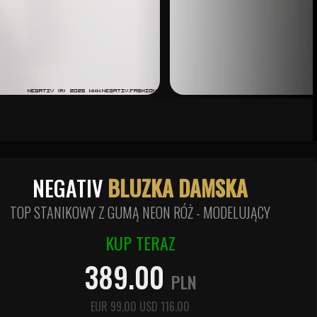
NEGATIV
BLUZKA DAMSKA
TOP STANIKOWY Z GUMĄ NEON RÓŻ - MODELUJĄCY
KUP TERAZ
389.00
PLN
EUR
99,00
USD
116,00