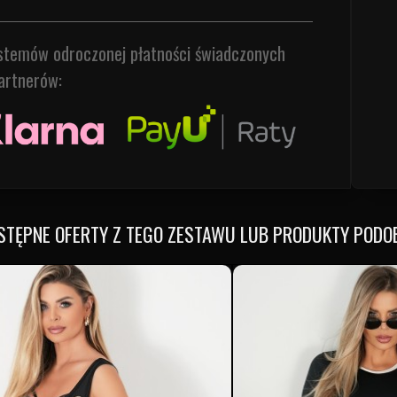
ystemów odroczonej płatności świadczonych
artnerów:
STĘPNE OFERTY Z TEGO ZESTAWU LUB PRODUKTY PODO