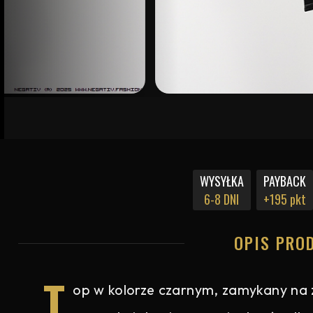
WYSYŁKA
PAYBACK
6-8 DNI
+195 pkt
OPIS PRO
T
op w kolorze czarnym, zamykany na z