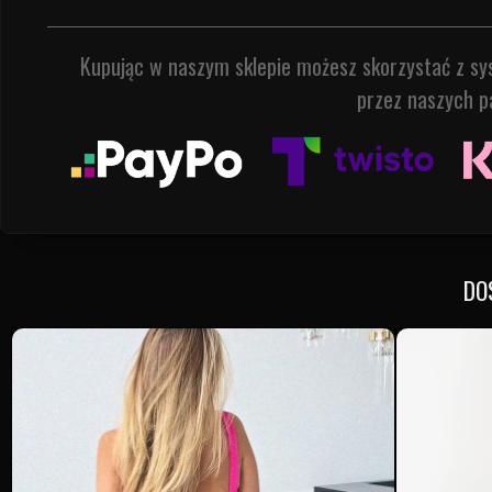
Kupując w naszym sklepie możesz skorzystać z s
przez naszych p
DO