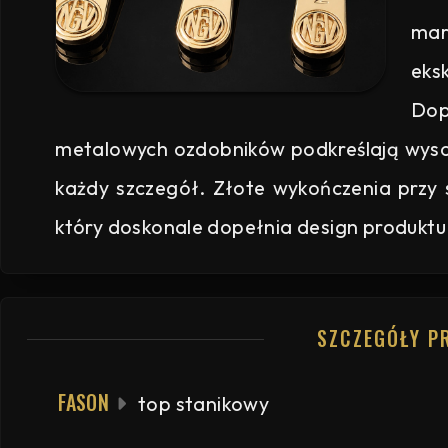
mar
ek
Do
metalowych ozdobników podkreślają wyso
każdy szczegół. Złote wykończenia przy 
który doskonale dopełnia design produktu
SZCZEGÓŁY P
FASON
top stanikowy