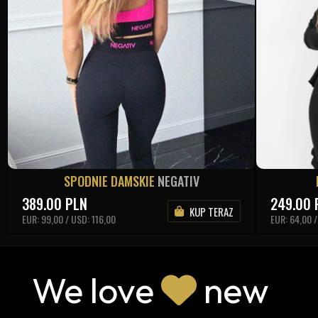
SPODNIE DAMSKIE
NEGATIV
389.00
PLN
249.00
KUP TERAZ
EUR: 99,00 / USD: 116,00
EUR: 64,00 
We love
new