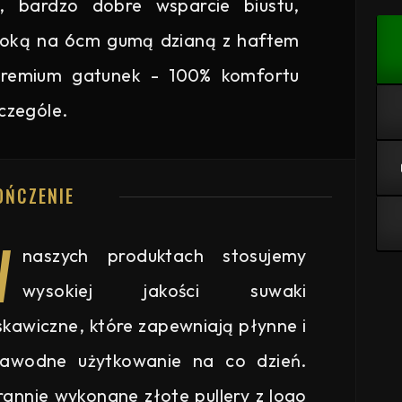
, bardzo dobre wsparcie biustu,
eroką na 6cm gumą dzianą z haftem
 premium gatunek - 100% komfortu
czególe.
OŃCZENIE
W
naszych produktach stosujemy
wysokiej jakości suwaki
skawiczne, które zapewniają płynne i
zawodne użytkowanie na co dzień.
rannie wykonane złote pullery z logo