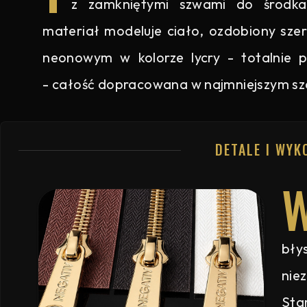
z zamkniętymi szwami do środka
materiał modeluje ciało, ozdobiony sz
neonowym w kolorze lycry - totalnie
- całość dopracowana w najmniejszym sz
DETALE I WYK
bły
nie
Sta