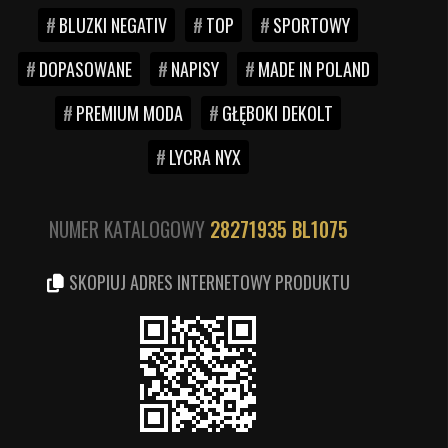
BLUZKI NEGATIV
TOP
SPORTOWY
DOPASOWANE
NAPISY
MADE IN POLAND
PREMIUM MODA
GŁĘBOKI DEKOLT
LYCRA NYX
NUMER KATALOGOWY
28271935
BL1075
SKOPIUJ ADRES INTERNETOWY PRODUKTU