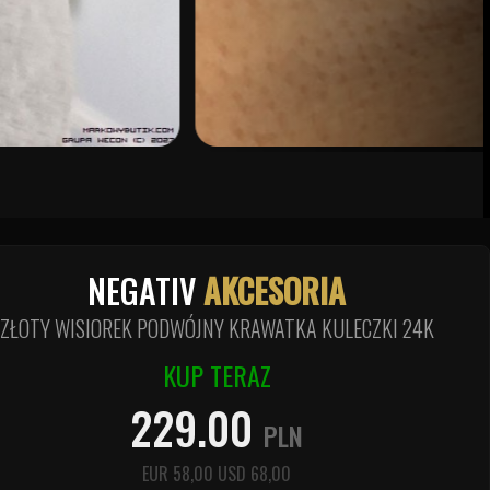
NEGATIV
AKCESORIA
ZŁOTY WISIOREK PODWÓJNY KRAWATKA KULECZKI 24K
KUP TERAZ
229.00
PLN
EUR
58,00
USD
68,00