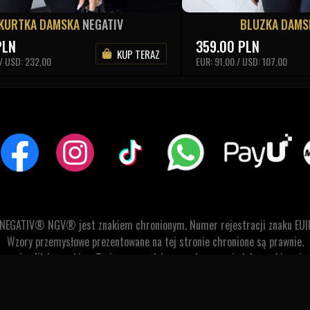
KURTKA DAMSKA
NEGATIV
BLUZKA DAM
PLN
359.00
PLN
KUP TERAZ
 / USD: 232,00
EUR: 91,00 / USD: 107,00
 NEGATIV® NGV® jest znakiem chronionym. Numer rejestracji znaku EUI
Wzory przemysłowe prezentowane na tej stronie chronione są prawnie.
stywanie plików cookies. Zmiany warunków przechowywania lub uzyskiwani
GRUPA WECON © 2007-2026. Wszelkie prawa zastrzeżone.