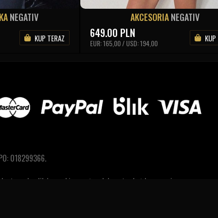
SKA
NEGATIV
AKCESORIA
NEGATIV
649.00
PLN
KUP TERAZ
KUP
EUR: 165,00 / USD: 194,00
PO: 018299366.
a dostępu do plików cookies można dokonać w każdym czasie.