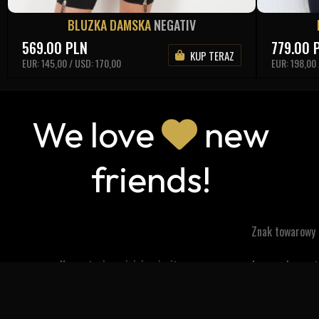
BLUZKA DAMSKA
NEGATIV
569.00
PLN
779.00
KUP TERAZ
EUR: 145,00 / USD: 170,00
EUR: 198,00
We love
new
friends!
Znak towarowy
Korzystanie z niniejszej witryny oznacza zgodę na wykorzy