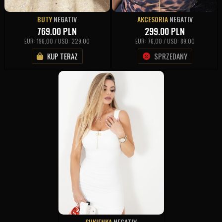
BUTY
NEGATIV
AKCESORIA
NEGATIV
769.00
PLN
299.00
PLN
EUR: 196,00 / USD: 229,00
EUR: 76,00 / USD: 89,00
KUP TERAZ
SPRZEDANY
SUKIENKA
NEGATIV