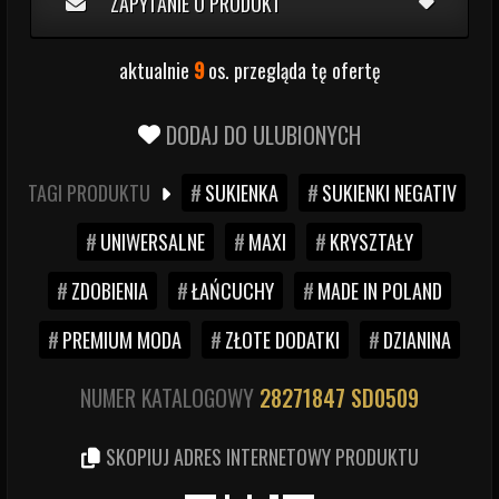
ZAPYTANIE O PRODUKT
aktualnie
9
os. przegląda tę ofertę
DODAJ DO ULUBIONYCH
TAGI PRODUKTU
SUKIENKA
SUKIENKI NEGATIV
UNIWERSALNE
MAXI
KRYSZTAŁY
ZDOBIENIA
ŁAŃCUCHY
MADE IN POLAND
PREMIUM MODA
ZŁOTE DODATKI
DZIANINA
NUMER KATALOGOWY
28271847
SD0509
SKOPIUJ ADRES INTERNETOWY PRODUKTU