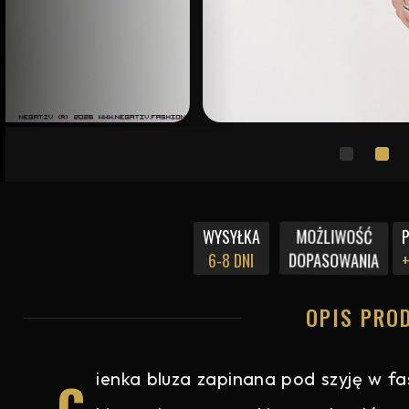
MOŻLIWOŚĆ
WYSYŁKA
DOPASOWANIA
6-8 DNI
+
OPIS PRO
c
ienka bluza zapinana pod szyję w f