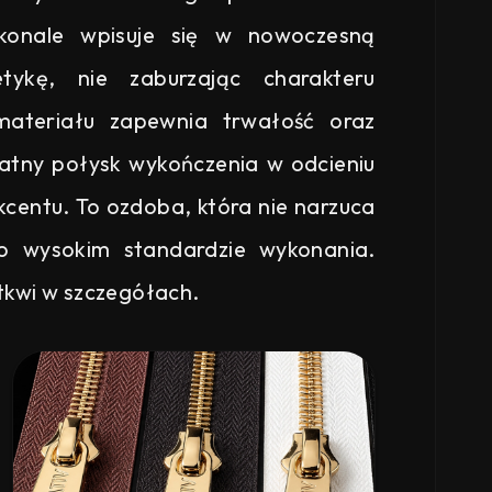
konale wpisuje się w nowoczesną
etykę, nie zaburzając charakteru
materiału zapewnia trwałość oraz
katny połysk wykończenia w odcieniu
kcentu. To ozdoba, która nie narzuca
y o wysokim standardzie wykonania.
tkwi w szczegółach.