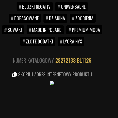
BLUZKI NEGATIV
UNIWERSALNE
DOPASOWANE
DZIANINA
ZDOBIENIA
SUWAKI
MADE IN POLAND
PREMIUM MODA
ZŁOTE DODATKI
LYCRA NYX
NUMER KATALOGOWY
28272133
BL1126
SKOPIUJ ADRES INTERNETOWY PRODUKTU