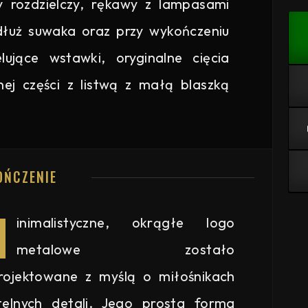
y rozdzielczy, rękawy z lampasami
łuż suwaka oraz przy wykończeniu
jące wstawki, oryginalne cięcia
nej części z listwą z małą blaszką
OŃCZENIE
M
inimalistyczne, okrągłe logo
metalowe zostało
rojektowane z myślą o miłośnikach
telnych detali. Jego prosta forma