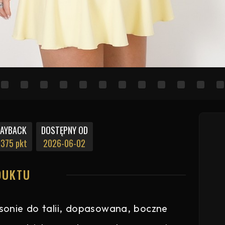
PAYBACK
DOSTĘPNY OD
375 pkt
2026-06-02
DUKTU
asonie do talii, dopasowana, boczne