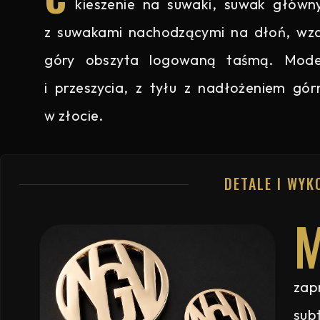
kieszenie na suwaki, suwak główn
z suwakami nachodzącymi na dłoń, wzd
góry obszyta logowaną taśmą. Modelu
i przeszycia, z tyłu z nadłożeniem gór
w złocie.
DETALE I WYK
zap
sub