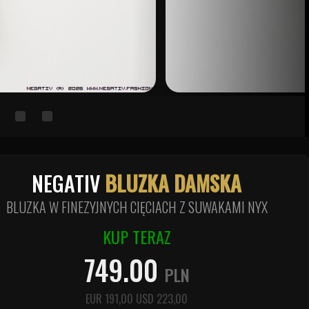
NEGATIV
BLUZKA DAMSKA
BLUZKA W FINEZYJNYCH CIĘCIACH Z SUWAKAMI NYX
KUP TERAZ
749.00
PLN
EUR
191,00
USD
223,00