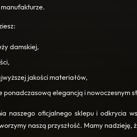
 manufakturze.
iesz:
eży damskiej,
ści,
jwyższej jakości materiałów,
e ponadczasową elegancją i nowoczesnym s
 naszego oficjalnego sklepu i odkrycia wszy
 tworzymy naszą przyszłość. Mamy nadzieję, że