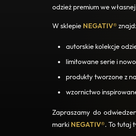
odzież premium we własnej
W sklepie
NEGATIV®
znajdz
autorskie kolekcje odzi
limitowane serie i nowo
produkty tworzone z na
wzornictwo inspirowan
Zapraszamy do odwiedzenia
marki
NEGATIV®
. To tutaj