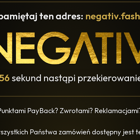
pamiętaj ten adres:
negativ.fash
55
sekund nastąpi przekierowanie
 Punktami PayBack? Zwrotami? Reklamacjami
wszystkich Państwa zamówień dostępny jest ter