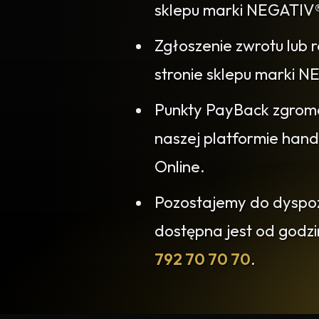
sklepu marki NEGATIV
Zgłoszenie zwrotu lub 
stronie sklepu marki
Punkty PayBack zgrom
naszej platformie han
Online.
Pozostajemy do dyspozy
dostępna jest od godz
792 70 70 70
.