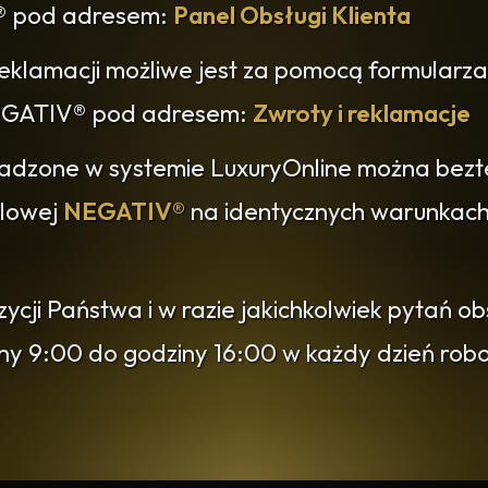
® pod adresem:
Panel Obsługi Klienta
reklamacji możliwe jest za pomocą formularza
 NEGATIV® pod adresem:
Zwroty i reklamacje
adzone w systemie LuxuryOnline można bezt
dlowej
NEGATIV®
na identycznych warunkach 
cji Państwa i w razie jakichkolwiek pytań o
iny 9:00 do godziny 16:00 w każdy dzień ro