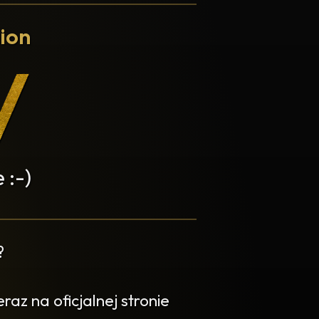
ion
 :-)
?
az na oficjalnej stronie