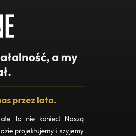
iałalność, a my
ł.
as przez lata.
ale to nie koniec! Naszą
gdzie projektujemy i szyjemy