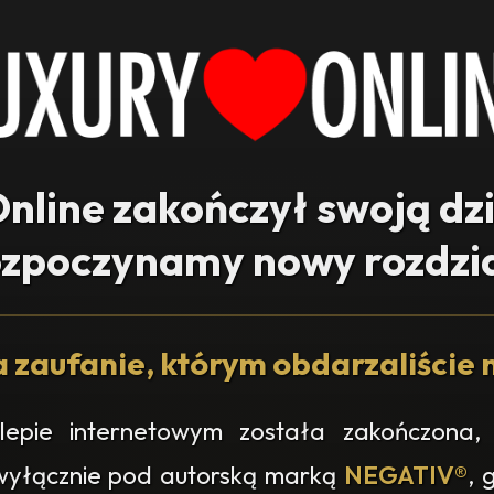
nline zakończył swoją dz
ozpoczynamy nowy rozdzia
 zaufanie, którym obdarzaliście n
epie internetowym została zakończona, 
 wyłącznie pod autorską marką
NEGATIV®
, 